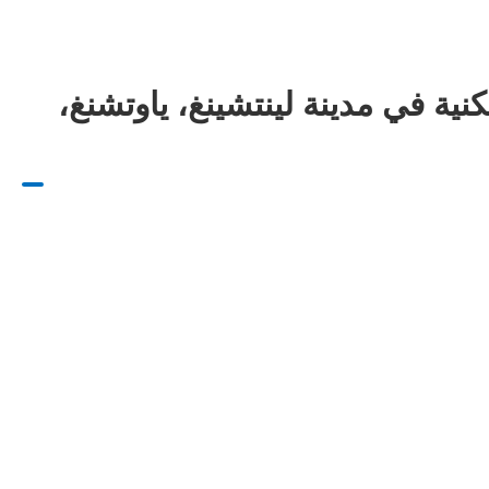
نية في مدينة لينتشينغ، ياوتشنغ،