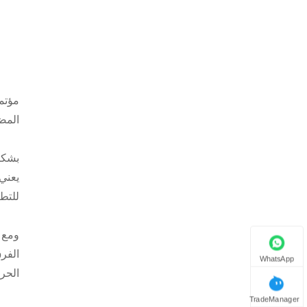
مؤتم
المضخة الحرارية. يشير
للتط
ومع 
الفر
WhatsApp
الحراري
TradeManager