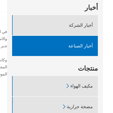
أخبار
أخبار الشركة
في ال
والاس
أخبار الصناعة
تدير 
وكانت
منتجات
المج
الموسمية (SEER) ونسب كفاءة الطاقة (EER)، 
مكيف الهواء

مضخة حرارية
