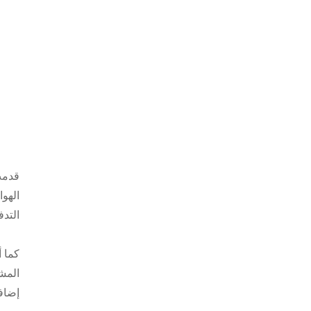
قدمت
الهوا
التدف
كما أ
المشه
إضافي